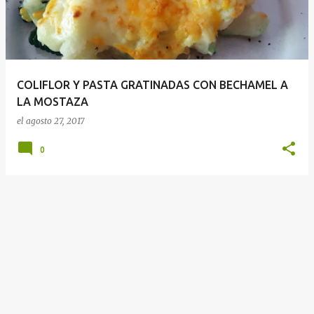
r
a
d
a
COLIFLOR Y PASTA GRATINADAS CON BECHAMEL A
s
LA MOSTAZA
el
agosto 27, 2017
0