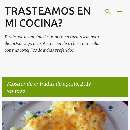
TRASTEAMOS EN
Ir al contenido principal
MI COCINA?
Desde que la opinión de los mios no cuenta a la hora
de cocinar ... yo disfruto cocinando y ellos comiendo.
Son mis conejillos de indias preferidos.
Mostrando entradas de agosto, 2017
VER TODO
E
n
t