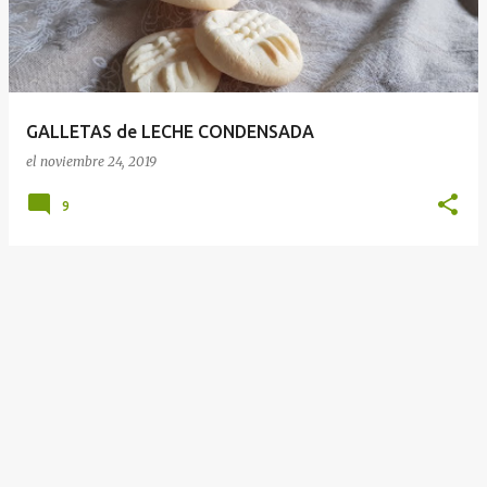
r
a
d
a
GALLETAS de LECHE CONDENSADA
s
el
noviembre 24, 2019
9