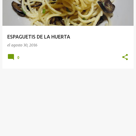
r
a
d
a
ESPAGUETIS DE LA HUERTA
s
el
agosto 30, 2016
0