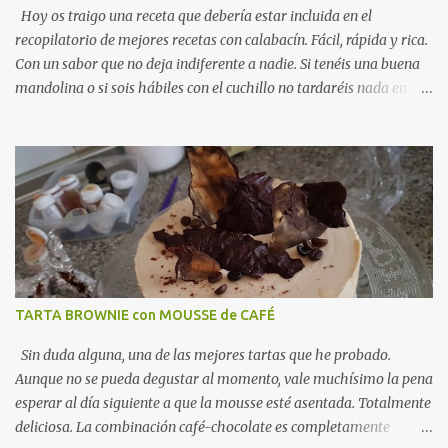
Hoy os traigo una receta que debería estar incluida en el
recopilatorio de mejores recetas con calabacín. Fácil, rápida y rica.
Con un sabor que no deja indiferente a nadie. Si tenéis una buena
mandolina o si sois hábiles con el cuchillo no tardaréis nada en
hacer esta sartenada de calabacín con queso y jamón. Viene
genial para una cena ligera y como ya os he comentado, es tan
fácil de preparar que seguro la hacéis más de una noche. Ideal
como receta ligera para la hora de la cena . Una alternativa
fabulosa a los gratinados en el horno y la perfecta unión con el
jamón, el queso y el tomillo, hacen de esta sartenada, un éxito
seguro. SARTENADA de CALABACÍN con JAMÓN y QUESO
INGREDIENTES · 1 calabacín · 100 grs de queso · 50
grs de jamón serrano muy picadito · ...
TARTA BROWNIE con MOUSSE de CAFÉ
Sin duda alguna, una de las mejores tartas que he probado.
Aunque no se pueda degustar al momento, vale muchísimo la pena
esperar al día siguiente a que la mousse esté asentada. Totalmente
deliciosa. La combinación café-chocolate es completamente