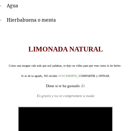
Agua
·
Hierbabuena o menta
·
LIMONADA NATURAL
Como una imagen vale más que mil palabras, te dejo un
vídeo
para que veas como lo he hecho.
Si es de tu agrado, NO
olvides
SUSCRIBIRTE
, COMPARTIR y OPINAR.
Dime si te ha gustado
👍 .
Es gratis y no te compromete a nada