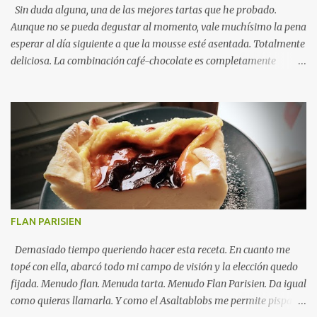
Sin duda alguna, una de las mejores tartas que he probado.
Aunque no se pueda degustar al momento, vale muchísimo la pena
esperar al día siguiente a que la mousse esté asentada. Totalmente
deliciosa. La combinación café-chocolate es completamente
adictiva. Vamos a preparar juntos esta tarta brownie con mousse
de café. Te animas? TARTA BROWNIE con MOUSSE de CAFÉ
INGREDIENTES PARA EL BROWNIE · 150 grs de chocolate
negro · 125 grs de mantequilla a temperatura ambiente · 2
huevos L · 75 grs de panela · 30 grs de harina de repostería
· Una pizca de sal PARA LA MOUSSE DE CAFÉ · 125 grs de
nata líquida para montar ·...
FLAN PARISIEN
Demasiado tiempo queriendo hacer esta receta. En cuanto me
topé con ella, abarcó todo mi campo de visión y la elección quedo
fijada. Menudo flan. Menuda tarta. Menudo Flan Parisien. Da igual
como quieras llamarla. Y como el Asaltablobs me permite pisparla