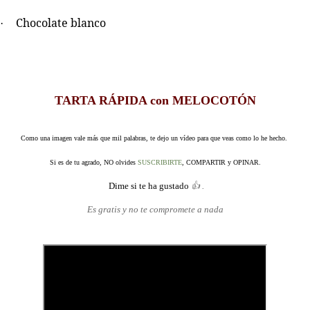
Chocolate blanco
·
TARTA RÁPIDA con MELOCOTÓN
Como una imagen vale más que mil palabras, te dejo un
vídeo
para que veas como lo he hecho.
Si es de tu agrado, NO
olvides
SUSCRIBIRTE
, COMPARTIR y OPINAR.
Dime si te ha gustado
👍 .
Es gratis y no te compromete a nada