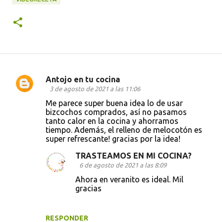
Antojo en tu cocina
C
3 de agosto de 2021 a las 11:06
o
Me parece super buena idea lo de usar
bizcochos comprados, así no pasamos
m
tanto calor en la cocina y ahorramos
e
tiempo. Además, el relleno de melocotón es
super refrescante! gracias por la idea!
n
t
TRASTEAMOS EN MI COCINA?
6 de agosto de 2021 a las 8:09
a
Ahora en veranito es ideal. Mil
r
gracias
i
o
RESPONDER