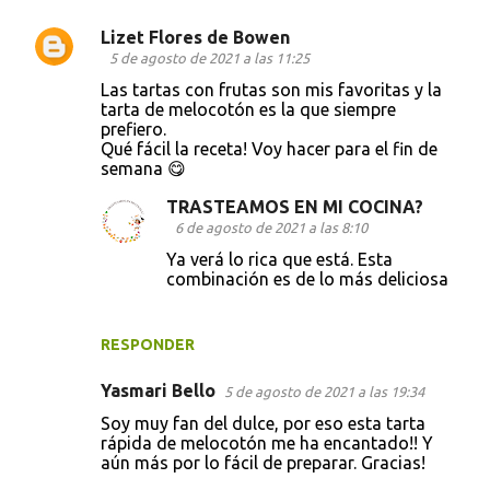
s
Lizet Flores de Bowen
5 de agosto de 2021 a las 11:25
Las tartas con frutas son mis favoritas y la
tarta de melocotón es la que siempre
prefiero.
Qué fácil la receta! Voy hacer para el fin de
semana 😋
TRASTEAMOS EN MI COCINA?
6 de agosto de 2021 a las 8:10
Ya verá lo rica que está. Esta
combinación es de lo más deliciosa
RESPONDER
Yasmari Bello
5 de agosto de 2021 a las 19:34
Soy muy fan del dulce, por eso esta tarta
rápida de melocotón me ha encantado!! Y
aún más por lo fácil de preparar. Gracias!