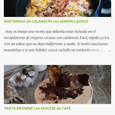
SARTENADA de CALABACÍN con JAMÓN y QUESO
Hoy os traigo una receta que debería estar incluida en el
recopilatorio de mejores recetas con calabacín. Fácil, rápida y rica.
Con un sabor que no deja indiferente a nadie. Si tenéis una buena
mandolina o si sois hábiles con el cuchillo no tardaréis nada en
hacer esta sartenada de calabacín con queso y jamón. Viene
genial para una cena ligera y como ya os he comentado, es tan
fácil de preparar que seguro la hacéis más de una noche. Ideal
como receta ligera para la hora de la cena . Una alternativa
fabulosa a los gratinados en el horno y la perfecta unión con el
jamón, el queso y el tomillo, hacen de esta sartenada, un éxito
seguro. SARTENADA de CALABACÍN con JAMÓN y QUESO
INGREDIENTES · 1 calabacín · 100 grs de queso · 50
grs de jamón serrano muy picadito · ...
TARTA BROWNIE con MOUSSE de CAFÉ