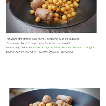
Recuerda que puedes suscribirte y compartir, si es de tu agrado.
Un dedito arriba, si te ha gustado, tampoco estaría mal.)
Puedes seguirme
en
Facebook
,
Instagram
,
Twitter
,
Youtube
,
Pinteres
t
y
Cookpad
.
Encontrarás los enlaces en la página principal.
¡Búscame!