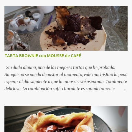
genial para una cena ligera y como ya os he comentado, es tan
fácil de preparar que seguro la hacéis más de una noche. Ideal
como receta ligera para la hora de la cena . Una alternativa
fabulosa a los gratinados en el horno y la perfecta unión con el
jamón, el queso y el tomillo, hacen de esta sartenada, un éxito
seguro. SARTENADA de CALABACÍN con JAMÓN y QUESO
INGREDIENTES · 1 calabacín · 100 grs de queso · 50
grs de jamón serrano muy picadito · ...
TARTA BROWNIE con MOUSSE de CAFÉ
Sin duda alguna, una de las mejores tartas que he probado.
Aunque no se pueda degustar al momento, vale muchísimo la pena
esperar al día siguiente a que la mousse esté asentada. Totalmente
deliciosa. La combinación café-chocolate es completamente
adictiva. Vamos a preparar juntos esta tarta brownie con mousse
de café. Te animas? TARTA BROWNIE con MOUSSE de CAFÉ
INGREDIENTES PARA EL BROWNIE · 150 grs de chocolate
negro · 125 grs de mantequilla a temperatura ambiente · 2
huevos L · 75 grs de panela · 30 grs de harina de repostería
· Una pizca de sal PARA LA MOUSSE DE CAFÉ · 125 grs de