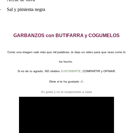
·
Sal y pimienta negra
GARBANZOS con BUTIFARRA y COGUMELOS
Como una imagen vale más que mil palabras, te dejo un video para que veas como lo
he hecho.
Si es de tu agrado, NO
olvides
SUSCRIBIRTE
, COMPARTIR y OPINAR.
Dime si te ha gustado
👍 .
Es gratis y no te compromete a nada