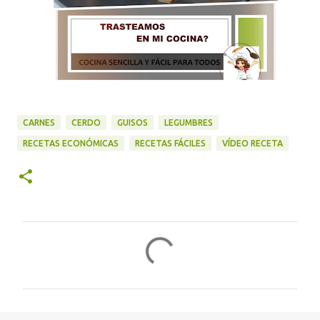
CARNES
CERDO
GUISOS
LEGUMBRES
RECETAS ECONÓMICAS
RECETAS FÁCILES
VÍDEO RECETA
C
o
m
e