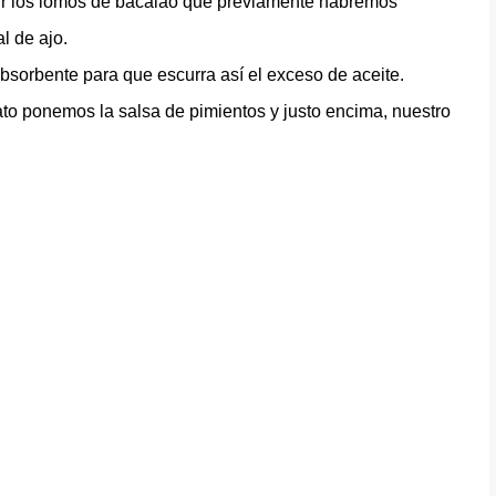
eír los lomos de bacalao que previamente habremos
l de ajo.
bsorbente para que escurra así el exceso de aceite.
lato ponemos la salsa de pimientos y justo encima, nuestro