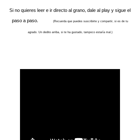
Si no quieres leer e ir directo al grano, dale al play y sigue el
paso a paso.
(Recuerda que puedes suscribirte y compartir, si es de tu
agrado. Un dedito arriba, si te ha gustado, tampoco estaría mal.)