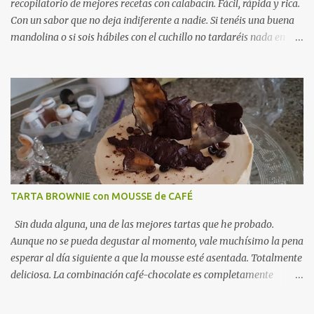
recopilatorio de mejores recetas con calabacín. Fácil, rápida y rica.
Con un sabor que no deja indiferente a nadie. Si tenéis una buena
mandolina o si sois hábiles con el cuchillo no tardaréis nada en
hacer esta sartenada de calabacín con queso y jamón. Viene
genial para una cena ligera y como ya os he comentado, es tan
fácil de preparar que seguro la hacéis más de una noche. Ideal
como receta ligera para la hora de la cena . Una alternativa
fabulosa a los gratinados en el horno y la perfecta unión con el
jamón, el queso y el tomillo, hacen de esta sartenada, un éxito
seguro. SARTENADA de CALABACÍN con JAMÓN y QUESO
INGREDIENTES · 1 calabacín · 100 grs de queso · 50
grs de jamón serrano muy picadito · ...
TARTA BROWNIE con MOUSSE de CAFÉ
Sin duda alguna, una de las mejores tartas que he probado.
Aunque no se pueda degustar al momento, vale muchísimo la pena
esperar al día siguiente a que la mousse esté asentada. Totalmente
deliciosa. La combinación café-chocolate es completamente
adictiva. Vamos a preparar juntos esta tarta brownie con mousse
de café. Te animas? TARTA BROWNIE con MOUSSE de CAFÉ