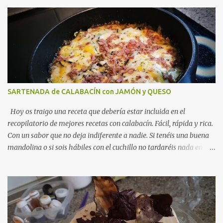
SARTENADA de CALABACÍN con JAMÓN y QUESO
Hoy os traigo una receta que debería estar incluida en el
recopilatorio de mejores recetas con calabacín. Fácil, rápida y rica.
Con un sabor que no deja indiferente a nadie. Si tenéis una buena
mandolina o si sois hábiles con el cuchillo no tardaréis nada en
hacer esta sartenada de calabacín con queso y jamón. Viene
genial para una cena ligera y como ya os he comentado, es tan
fácil de preparar que seguro la hacéis más de una noche. Ideal
como receta ligera para la hora de la cena . Una alternativa
fabulosa a los gratinados en el horno y la perfecta unión con el
jamón, el queso y el tomillo, hacen de esta sartenada, un éxito