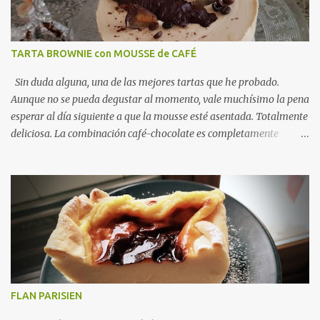
seguro. SARTENADA de CALABACÍN con JAMÓN y QUESO
INGREDIENTES · 1 calabacín · 100 grs de queso · 50
grs de jamón serrano muy picadito · ...
TARTA BROWNIE con MOUSSE de CAFÉ
Sin duda alguna, una de las mejores tartas que he probado.
Aunque no se pueda degustar al momento, vale muchísimo la pena
esperar al día siguiente a que la mousse esté asentada. Totalmente
deliciosa. La combinación café-chocolate es completamente
adictiva. Vamos a preparar juntos esta tarta brownie con mousse
de café. Te animas? TARTA BROWNIE con MOUSSE de CAFÉ
INGREDIENTES PARA EL BROWNIE · 150 grs de chocolate
negro · 125 grs de mantequilla a temperatura ambiente · 2
huevos L · 75 grs de panela · 30 grs de harina de repostería
· Una pizca de sal PARA LA MOUSSE DE CAFÉ · 125 grs de
nata líquida para montar ·...
FLAN PARISIEN