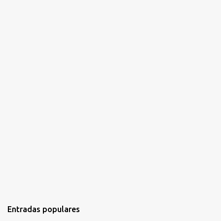
i
o
s
Entradas populares