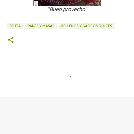
"Buen provecho"
FRUTA
PANES Y MASAS
RELLENOS Y BÁSICOS DULCES
C
o
m
e
n
t
a
r