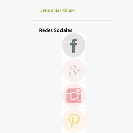
DULCES
ENSALADAS
ENTRANTE
Denunciar abuso
FIESTAS Y CELEBRACIONES
FRUTA
GALLETAS
GUARNICIONES
Redes Sociales
GUISOS
HALLOWEEN
HORTALIZAS
HORTALIZAS Y VERDURAS
HUEVOS
LACTEOS
LÁCTEOS
LEGUMBRES
LIGERAS Y SANAS
MERMELADAS Y COBERTURAS
NAVIDAD
OTROS
PANES Y MASAS
PASTA
PASTA Y PIZZA
PAVO
PESCADO Y MARISCO
POLLO