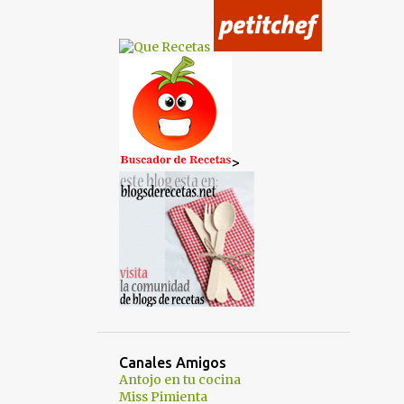
TARTAS SIN HORNO
TARTAS Y PASTELES
TERNERA
TORTILLA
TRASTEAMOS EN MI COCINA?
VEGANA
VEGETARIANA
VERDURAS
VÍDEO RECETA
>
VIDEORECETA
VÍDEORECETA
Canales Amigos
Antojo en tu cocina
Miss Pimienta