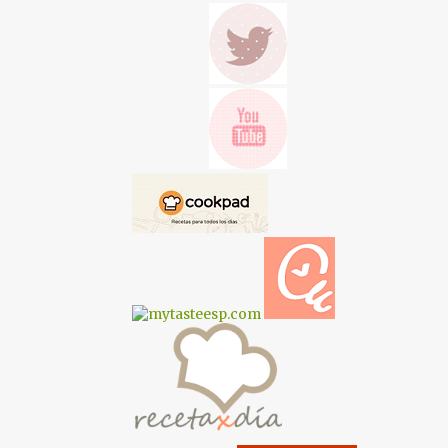
POSTRES
POSTRES Y DULCES
QUESO
RECETA AL VAPOR
RECETAS CON AIRFRYER (FREIDORA DE AIRE)
RECETAS CON CONSERVAS
RECETAS ECONÓMICAS
RECETAS FÁCILES
RECETAS MYCOOK TOUCH
RECETAS SABROSAS
RECETAS SIN HORNO
RELLENOS Y BÁSICOS DULCES
RETO ALFABETO SALADO
SALSAS
SEMANA SANTA
SOPAS Y CREMAS
T RASTEAMOS EN MI COCINA?