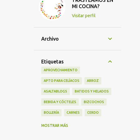
TRASTEAMOS EN
MI COCINA?
Visitar perfil
Archivo
Etiquetas
APROVECHAMIENTO
APTO PARA CELÍACOS
ARROZ
ASALTABLOGS
BATIDOS Y HELADOS
BEBIDA Y CÓCTELES
BIZCOCHOS
BOLLERÍA
CARNES
CERDO
CHOCOLATE
COCA COLA
MOSTRAR MÁS
CONEJO
CORDERO
CUARESMA