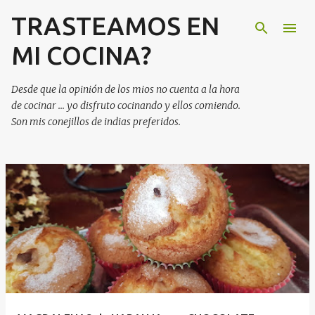
TRASTEAMOS EN
Ir al contenido principal
MI COCINA?
Desde que la opinión de los mios no cuenta a la hora
de cocinar ... yo disfruto cocinando y ellos comiendo.
Son mis conejillos de indias preferidos.
E
n
t
r
a
d
a