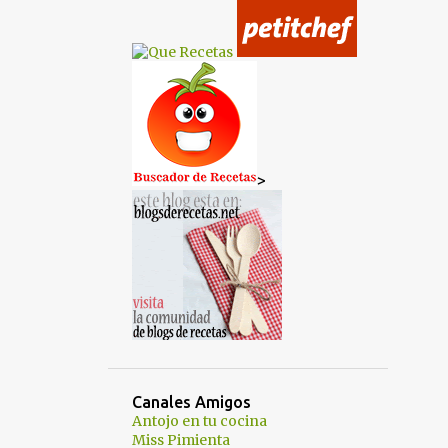
TARTAS SIN HORNO
TARTAS Y PASTELES
TERNERA
TORTILLA
TRASTEAMOS EN MI COCINA?
VEGANA
VEGETARIANA
VERDURAS
VÍDEO RECETA
>
VIDEORECETA
VÍDEORECETA
Canales Amigos
Antojo en tu cocina
Miss Pimienta