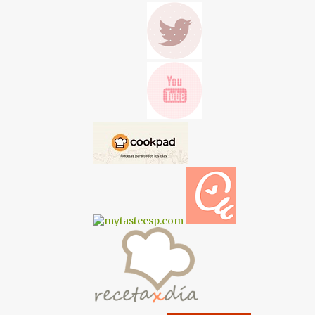
POSTRES
POSTRES Y DULCES
QUESO
RECETA AL VAPOR
RECETAS CON AIRFRYER (FREIDORA DE AIRE)
RECETAS CON CONSERVAS
RECETAS ECONÓMICAS
RECETAS FÁCILES
RECETAS MYCOOK TOUCH
RECETAS SABROSAS
RECETAS SIN HORNO
RELLENOS Y BÁSICOS DULCES
RETO ALFABETO SALADO
SALSAS
SEMANA SANTA
SOPAS Y CREMAS
T RASTEAMOS EN MI COCINA?