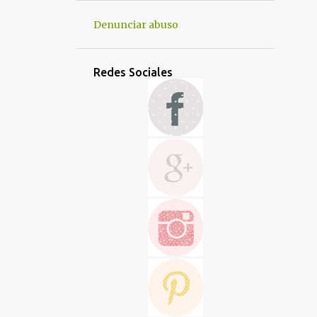
DULCES
ENSALADAS
ENTRANTE
Denunciar abuso
FIESTAS Y CELEBRACIONES
FRUTA
GALLETAS
GUARNICIONES
Redes Sociales
GUISOS
HALLOWEEN
HORTALIZAS
HORTALIZAS Y VERDURAS
HUEVOS
LACTEOS
LÁCTEOS
LEGUMBRES
LIGERAS Y SANAS
MERMELADAS Y COBERTURAS
NAVIDAD
OTROS
PANES Y MASAS
PASTA
PASTA Y PIZZA
PAVO
PESCADO Y MARISCO
POLLO