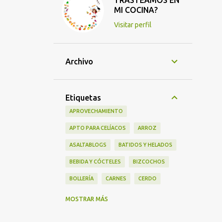
TRASTEAMOS EN
MI COCINA?
Visitar perfil
Archivo
Etiquetas
APROVECHAMIENTO
APTO PARA CELÍACOS
ARROZ
ASALTABLOGS
BATIDOS Y HELADOS
BEBIDA Y CÓCTELES
BIZCOCHOS
BOLLERÍA
CARNES
CERDO
CHOCOLATE
COCA COLA
MOSTRAR MÁS
CONEJO
CORDERO
CUARESMA